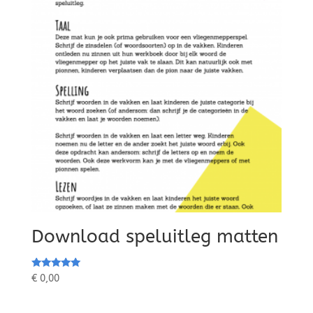
Download speluitleg matten
Waardering
€
0,00
5.00
uit 5