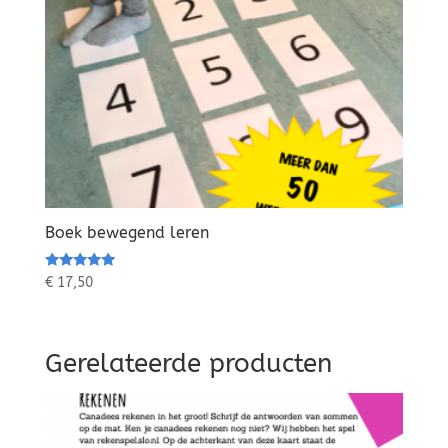
Boek bewegend leren
Waardering
€
17,50
5.00
uit 5
Gerelateerde producten