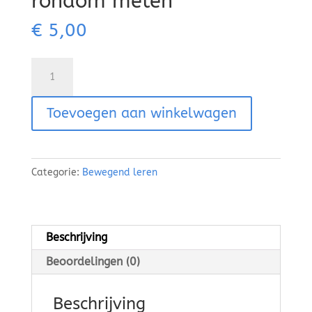
rondom meten
€
5,00
Download
10
activiteiten
Toevoegen aan winkelwagen
rondom
meten
hoeveelheid
Categorie:
Bewegend leren
Beschrijving
Beoordelingen (0)
Beschrijving